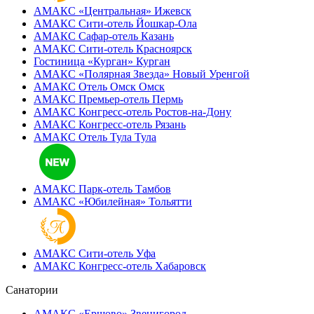
АМАКС «‎Центральная»
Ижевск
АМАКС Сити-отель
Йошкар-Ола
АМАКС Сафар-отель
Казань
АМАКС Сити-отель
Красноярск
Гостиница «‎Курган»
Курган
АМАКС «Полярная Звезда»
Новый Уренгой
АМАКС Отель ‎Омск
Омск
АМАКС Премьер-отель
Пермь
АМАКС Конгресс-отель
Ростов-на-Дону
АМАКС Конгресс-отель
Рязань
АМАКС Отель Тула
Тула
АМАКС Парк-отель
Тамбов
АМАКС «‎Юбилейная»
Тольятти
АМАКС Сити-отель
Уфа
АМАКС Конгресс-отель
Хабаровск
Санатории
АМАКС «Ершово»
Звенигород