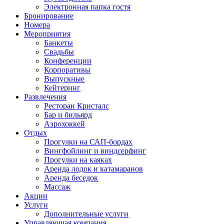
Электронная папка гостя
Бронирование
Номера
Мероприятия
Банкеты
Свадьбы
Конференции
Корпоративы
Выпускные
Кейтеринг
Развлечения
Ресторан Кристалс
Бар и бильярд
Аэрохоккей
Отдых
Прогулки на САП-бордах
Вингфойлинг и виндсерфинг
Прогулки на каяках
Аренда лодок и катамаранов
Аренда беседок
Массаж
Акции
Услуги
Дополнительные услуги
Управляющая компания