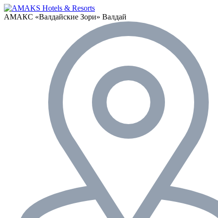
АМАКС «‎Валдайские Зори»
Валдай