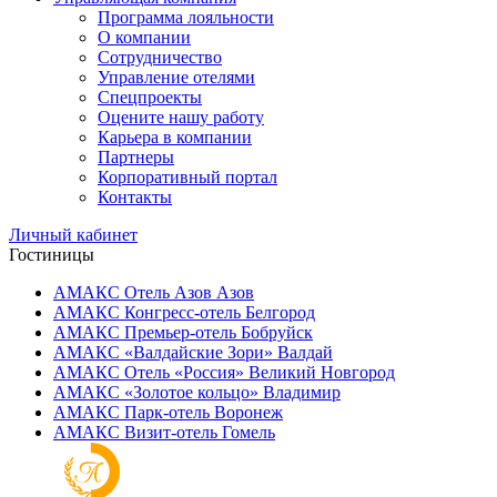
Программа лояльности
О компании
Сотрудничество
Управление отелями
Спецпроекты
Оцените нашу работу
Карьера в компании
Партнеры
Корпоративный портал
Контакты
Личный кабинет
Гостиницы
АМАКС Отель ‎Азов
Азов
АМАКС Конгресс-отель
Белгород
АМАКС Премьер-отель
Бобруйск
АМАКС «‎Валдайские Зори»
Валдай
АМАКС Отель «‎Россия»
Великий Новгород
АМАКС «‎Золотое кольцо»
Владимир
АМАКС Парк-отель
Воронеж
АМАКС Визит-отель
Гомель