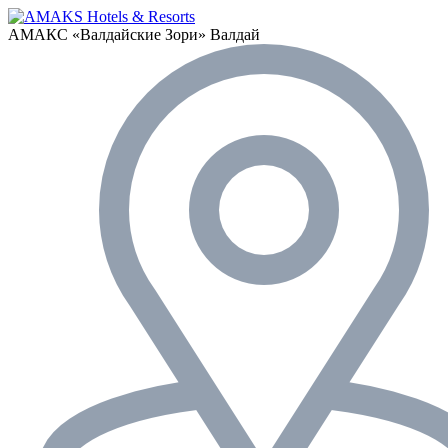
АМАКС «‎Валдайские Зори»
Валдай