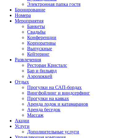
Электронная папка гостя
Бронирование
Номера
Мероприятия
Банкеты
Свадьбы
Конференции
Корпоративы
Выпускные
Кейтеринг
Развлечения
Ресторан Кристалс
Бар и бильярд
Аэрохоккей
Отдых
Прогулки на САП-бордах
Вингфойлинг и виндсерфинг
Прогулки на каяках
Аренда лодок и катамаранов
Аренда беседок
Массаж
Акции
Услуги
Дополнительные услуги
Управляющая компания