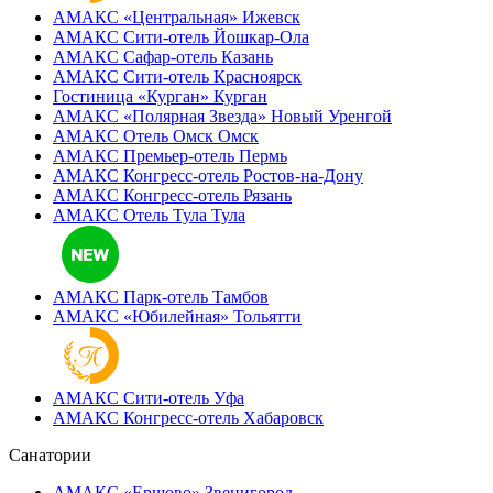
АМАКС «‎Центральная»
Ижевск
АМАКС Сити-отель
Йошкар-Ола
АМАКС Сафар-отель
Казань
АМАКС Сити-отель
Красноярск
Гостиница «‎Курган»
Курган
АМАКС «Полярная Звезда»
Новый Уренгой
АМАКС Отель ‎Омск
Омск
АМАКС Премьер-отель
Пермь
АМАКС Конгресс-отель
Ростов-на-Дону
АМАКС Конгресс-отель
Рязань
АМАКС Отель Тула
Тула
АМАКС Парк-отель
Тамбов
АМАКС «‎Юбилейная»
Тольятти
АМАКС Сити-отель
Уфа
АМАКС Конгресс-отель
Хабаровск
Санатории
АМАКС «Ершово»
Звенигород