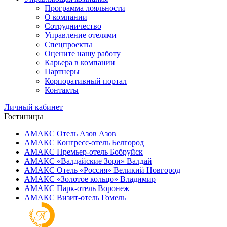
Программа лояльности
О компании
Сотрудничество
Управление отелями
Спецпроекты
Оцените нашу работу
Карьера в компании
Партнеры
Корпоративный портал
Контакты
Личный кабинет
Гостиницы
АМАКС Отель ‎Азов
Азов
АМАКС Конгресс-отель
Белгород
АМАКС Премьер-отель
Бобруйск
АМАКС «‎Валдайские Зори»
Валдай
АМАКС Отель «‎Россия»
Великий Новгород
АМАКС «‎Золотое кольцо»
Владимир
АМАКС Парк-отель
Воронеж
АМАКС Визит-отель
Гомель