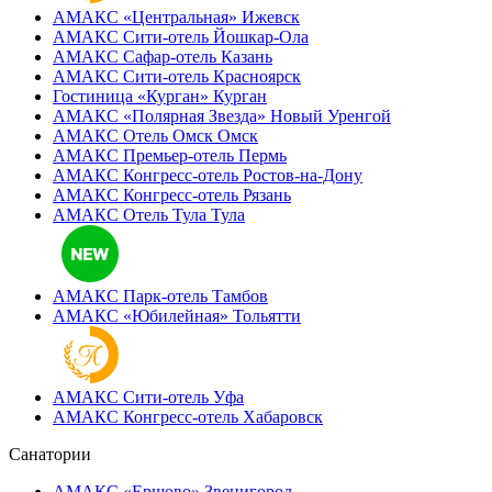
АМАКС «‎Центральная»
Ижевск
АМАКС Сити-отель
Йошкар-Ола
АМАКС Сафар-отель
Казань
АМАКС Сити-отель
Красноярск
Гостиница «‎Курган»
Курган
АМАКС «Полярная Звезда»
Новый Уренгой
АМАКС Отель ‎Омск
Омск
АМАКС Премьер-отель
Пермь
АМАКС Конгресс-отель
Ростов-на-Дону
АМАКС Конгресс-отель
Рязань
АМАКС Отель Тула
Тула
АМАКС Парк-отель
Тамбов
АМАКС «‎Юбилейная»
Тольятти
АМАКС Сити-отель
Уфа
АМАКС Конгресс-отель
Хабаровск
Санатории
АМАКС «Ершово»
Звенигород