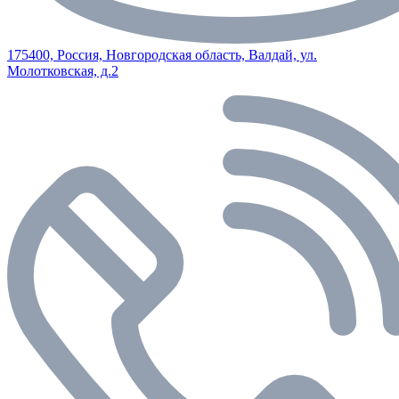
175400, Россия, Новгородская область, Валдай, ул.
Молотковская, д.2