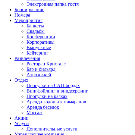
Электронная папка гостя
Бронирование
Номера
Мероприятия
Банкеты
Свадьбы
Конференции
Корпоративы
Выпускные
Кейтеринг
Развлечения
Ресторан Кристалс
Бар и бильярд
Аэрохоккей
Отдых
Прогулки на САП-бордах
Вингфойлинг и виндсерфинг
Прогулки на каяках
Аренда лодок и катамаранов
Аренда беседок
Массаж
Акции
Услуги
Дополнительные услуги
Управляющая компания