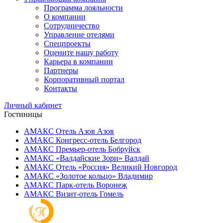
Программа лояльности
О компании
Сотрудничество
Управление отелями
Спецпроекты
Оцените нашу работу
Карьера в компании
Партнеры
Корпоративный портал
Контакты
Личный кабинет
Гостиницы
АМАКС Отель ‎Азов
Азов
АМАКС Конгресс-отель
Белгород
АМАКС Премьер-отель
Бобруйск
АМАКС «‎Валдайские Зори»
Валдай
АМАКС Отель «‎Россия»
Великий Новгород
АМАКС «‎Золотое кольцо»
Владимир
АМАКС Парк-отель
Воронеж
АМАКС Визит-отель
Гомель