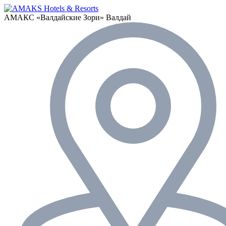
АМАКС «‎Валдайские Зори»
Валдай