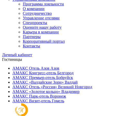
Программа лояльности
О компании
Сотрудничество
Управление отелями
Спецпроекты
Оцените нашу работу
Карьера в компании
Партнеры
Корпоративный портал
Контакты
Личный кабинет
Гостиницы
АМАКС Отель ‎Азов
Азов
АМАКС Конгресс-отель
Белгород
АМАКС Премьер-отель
Бобруйск
АМАКС «‎Валдайские Зори»
Валдай
АМАКС Отель «‎Россия»
Великий Новгород
АМАКС «‎Золотое кольцо»
Владимир
АМАКС Парк-отель
Воронеж
АМАКС Визит-отель
Гомель