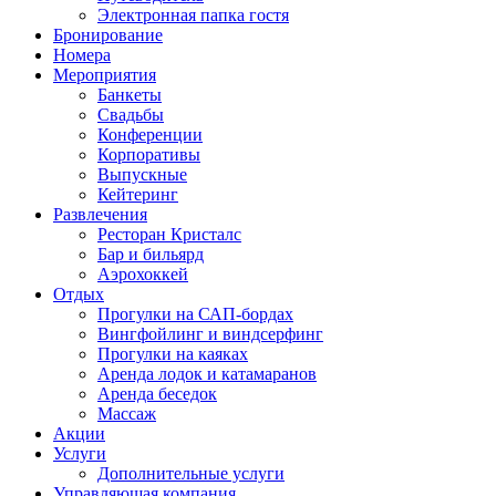
Электронная папка гостя
Бронирование
Номера
Мероприятия
Банкеты
Свадьбы
Конференции
Корпоративы
Выпускные
Кейтеринг
Развлечения
Ресторан Кристалс
Бар и бильярд
Аэрохоккей
Отдых
Прогулки на САП-бордах
Вингфойлинг и виндсерфинг
Прогулки на каяках
Аренда лодок и катамаранов
Аренда беседок
Массаж
Акции
Услуги
Дополнительные услуги
Управляющая компания