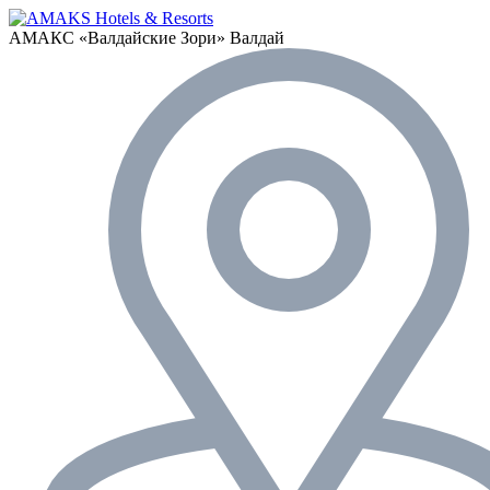
АМАКС «‎Валдайские Зори»
Валдай