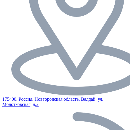
175400, Россия, Новгородская область, Валдай, ул.
Молотковская, д.2