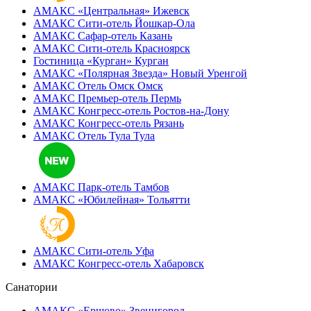
АМАКС «‎Центральная»
Ижевск
АМАКС Сити-отель
Йошкар-Ола
АМАКС Сафар-отель
Казань
АМАКС Сити-отель
Красноярск
Гостиница «‎Курган»
Курган
АМАКС «Полярная Звезда»
Новый Уренгой
АМАКС Отель ‎Омск
Омск
АМАКС Премьер-отель
Пермь
АМАКС Конгресс-отель
Ростов-на-Дону
АМАКС Конгресс-отель
Рязань
АМАКС Отель Тула
Тула
АМАКС Парк-отель
Тамбов
АМАКС «‎Юбилейная»
Тольятти
АМАКС Сити-отель
Уфа
АМАКС Конгресс-отель
Хабаровск
Санатории
АМАКС «Ершово»
Звенигород