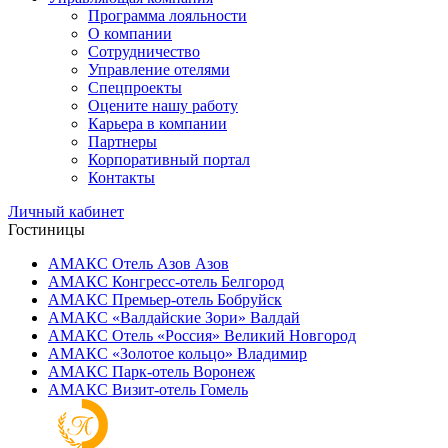
Программа лояльности
О компании
Сотрудничество
Управление отелями
Спецпроекты
Оцените нашу работу
Карьера в компании
Партнеры
Корпоративный портал
Контакты
Личный кабинет
Гостиницы
АМАКС Отель ‎Азов
Азов
АМАКС Конгресс-отель
Белгород
АМАКС Премьер-отель
Бобруйск
АМАКС «‎Валдайские Зори»
Валдай
АМАКС Отель «‎Россия»
Великий Новгород
АМАКС «‎Золотое кольцо»
Владимир
АМАКС Парк-отель
Воронеж
АМАКС Визит-отель
Гомель