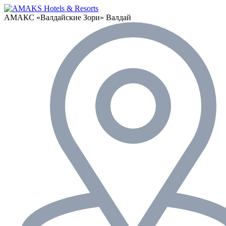
АМАКС «‎Валдайские Зори»
Валдай