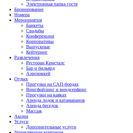
Электронная папка гостя
Бронирование
Номера
Мероприятия
Банкеты
Свадьбы
Конференции
Корпоративы
Выпускные
Кейтеринг
Развлечения
Ресторан Кристалс
Бар и бильярд
Аэрохоккей
Отдых
Прогулки на САП-бордах
Вингфойлинг и виндсерфинг
Прогулки на каяках
Аренда лодок и катамаранов
Аренда беседок
Массаж
Акции
Услуги
Дополнительные услуги
Управляющая компания